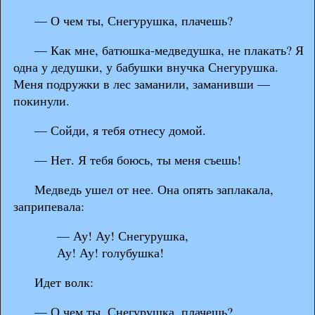
— О чем ты, Снегурушка, плачешь?
— Как мне, батюшка-медведушка, не плакать? Я
одна у дедушки, у бабушки внучка Снегурушка.
Меня подружки в лес заманили, заманивши —
покинули.
— Сойди, я тебя отнесу домой.
— Нет. Я тебя боюсь, ты меня съешь!
Медведь ушел от нее. Она опять заплакала,
заприпевала:
— Ау! Ау! Снегурушка,
Ау! Ау! голубушка!
Идет волк:
— О чем ты, Снегурушка, плачешь?