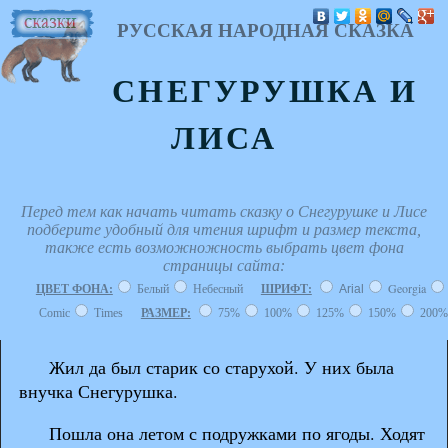
РУССКАЯ НАРОДНАЯ СКАЗКА
СНЕГУРУШКА И
ЛИСА
Перед тем как начать читать сказку о Снегурушке и Лисе
подберите удобный для чтения шрифт и размер текста,
также есть возможножность выбрать цвет фона
страницы сайта:
Georgia
ЦВЕТ ФОНА:
Белый
Небесный
ШРИФТ:
Arial
Comic
Times
РАЗМЕР:
75%
100%
125%
150%
200%
Жил да был старик со старухой. У них была
внучка Снегурушка.
Пошла она летом с подружками по ягоды. Ходят