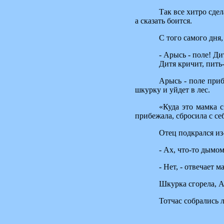
Так все хитро сдел
а сказать боится.
С того самого дня,
- Арысь - поле! Ди
Дитя кричит, пить-
Арысь - поле приб
шкурку и уйдет в лес.
«Куда это мамка с
прибежала, сбросила с се
Отец подкрался из-
- Ах, что-то дымом
- Нет, - отвечает м
Шкурка сгорела, А
Тотчас собрались л