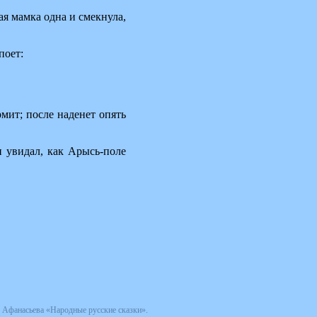
ая мамка одна и смекнула,
поет:
рмит; после наденет опять
и увидал, как Арысь-поле
 Афанасьева «Народные русские сказки».