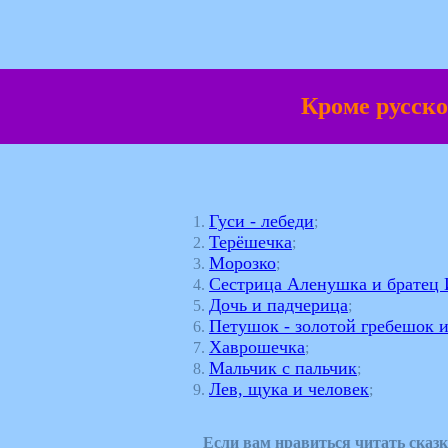
Кроме русско
Гуси - лебеди
1.
;
Терёшечка
2.
;
Морозко
3.
;
Сестрица Аленушка и братец
4.
Дочь и падчерица
5.
;
Петушок - золотой гребешок 
6.
Хаврошечка
7.
;
Мальчик с пальчик
8.
;
Лев, щука и человек
9.
;
Если вам нравиться читать сказк