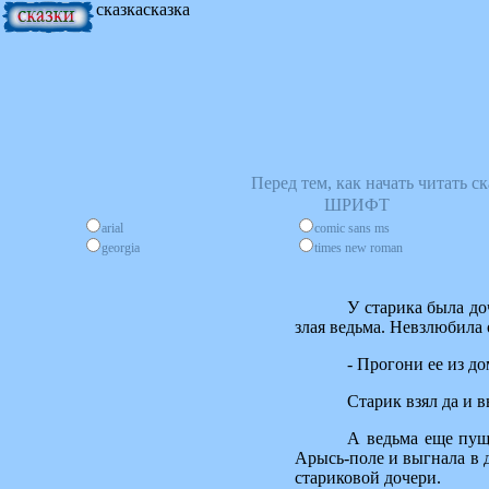
сказкасказка
Перед тем, как начать читать 
ШРИФТ
arial
comic sans ms
georgia
times new roman
У старика была до
злая ведьма. Невзлюбила 
- Прогони ее из дом
Старик взял да и 
А ведьма еще пуще
Арысь-поле и выгнала в 
стариковой дочери.