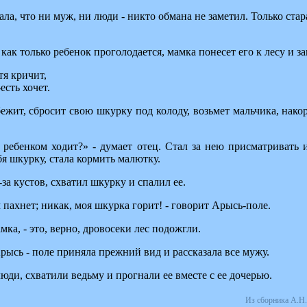
ала, что ни муж, ни люди - никто обмана не заметил. Только стар
 как только ребенок проголодается, мамка понесет его к лесу и за
тя кричит,
есть хочет.
ежит, сбросит свою шкурку под колоду, возьмет мальчика, нако
 ребенком ходит?» - думает отец. Стал за нею присматривать 
бя шкурку, стала кормить малютку.
за кустов, схватил шкурку и спалил ее.
 пахнет; никак, моя шкурка горит! - говорит Арысь-поле.
амка, - это, верно, дровосеки лес подожгли.
рысь - поле приняла прежний вид и рассказала все мужу.
юди, схватили ведьму и прогнали ее вместе с ее дочерью.
Из сборника А.Н.