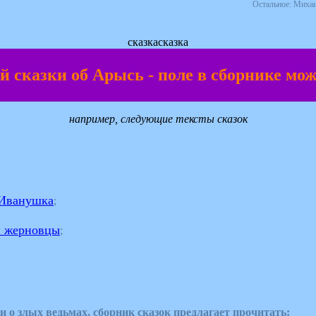
Остальное: Миха
сказкасказка
й сказки об Арысь - поле в сборнике мо
например, следующие тексты сказок
 Иванушка
;
и жерновцы
;
и о злых ведьмах, сборник сказок предлагает прочитать: