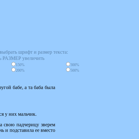
выбрать шрифт и размер текста:
ь РАЗМЕР увеличить
150%
300%
200%
500%
угой бабе, а та баба была
ся у них мальчик.
ла свою падчерицу зверем
ь и подставила ее вместо