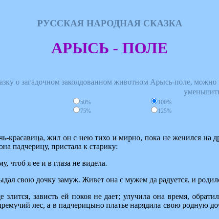
РУССКАЯ НАРОДНАЯ СКАЗКА
АРЫСЬ - ПОЛЕ
сказку о загадочном заколдованном животном Арысь-поле, можно 
уменьшит
50%
100%
75%
125%
чь-красавица, жил он с нею тихо и мирно, пока не женился на др
она падчерицу, пристала к старику:
у, чтоб я ее и в глаза не видела.
выдал свою дочку замуж. Живет она с мужем да радуется, и родил
 злится, зависть ей покоя не дает; улучила она время, обрати
дремучий лес, а в падчерицыно платье нарядила свою родную доч