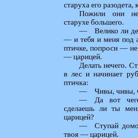
старуха его разодета, 
Пожили они неб
старухе большего.
— Велико ли дел
— и тебя и меня под а
птичке, попроси — не 
— царицей.
Делать нечего. Ст
в лес и начинает руб
птичка:
— Чивы, чивы, ч
— Да вот чего
сделаешь ли ты ме
царицей?
— Ступай домой
твоя — царицей.