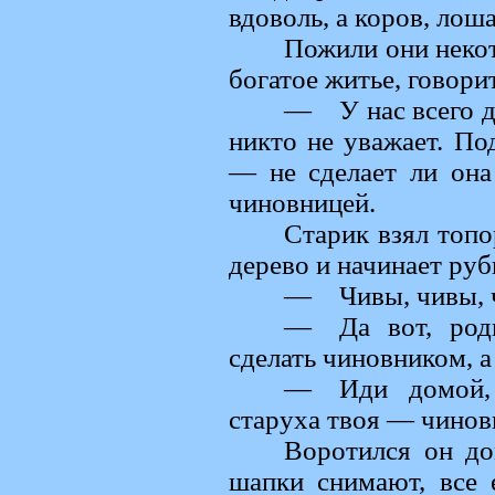
вдоволь, а коров, лош
Пожили они некот
богатое житье, говори
— У нас всего до
никто не уважает. По
— не сделает ли она
чиновницей.
Старик взял топо
дерево и начинает руб
— Чивы, чивы, ч
— Да вот, роди
сделать чиновником, 
— Иди домой, 
старуха твоя — чинов
Воротился он до
шапки снимают, все е