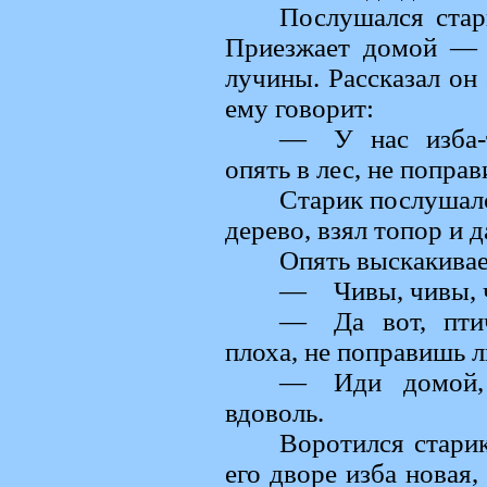
Послушался стар
Приезжает домой — 
лучины. Рассказал он 
ему говорит:
— У нас изба-т
опять в лес, не поправ
Старик послушалс
дерево, взял топор и д
Опять выскакивае
— Чивы, чивы, ч
— Да вот, птич
плоха, не поправишь л
— Иди домой, 
вдоволь.
Воротился старик
его дворе изба новая