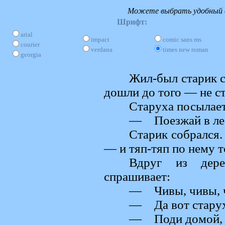
Можете выбрать удобный д
Шрифт:
arial
impact
comic sans ms
courier
verdana
times new roman
georgia
Жил-был старик с
дошли до того — не ст
Старуха посылает
— Поезжай в лес
Старик собрался.
— и тяп-тяп по нему 
Вдруг из дере
спрашивает:
— Чивы, чивы, ч
— Да вот старух
— Поди домой, у