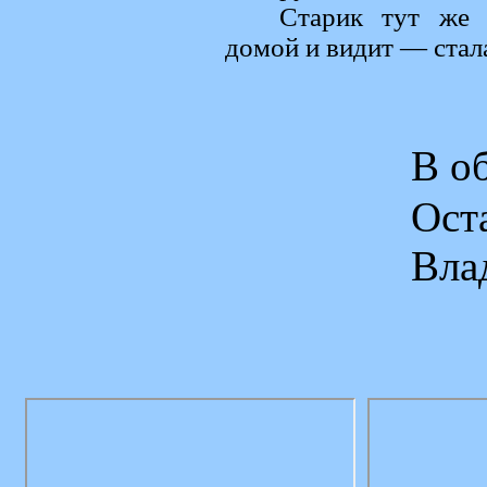
Старик тут же 
домой и видит — стала
В о
Ос
Вла