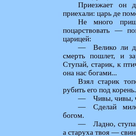
Приезжает он 
приехали: царь де пом
Не много приш
поцарствовать — по
царицей:
— Велико ли де
смерть пошлет, и з
Ступай, старик, к пт
она нас богами...
Взял старик топ
рубить его под корень
— Чивы, чивы, ч
— Сделай милос
богом.
— Ладно, ступа
а старуха твоя — свин