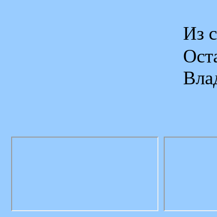
Из 
Ос
Вла