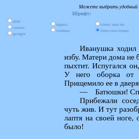
Можете выбрать удобный д
Шрифт:
arial
impact
comic sans ms
courier
verdana
times new roman
georgia
Иванушка ходил 
избу. Матери дома не 
пыхтит. Испугался он
У него оборка от л
Прищемило ее в дверях
— Батюшки! Спа
Прибежали сосе
чуть жив. И тут разоб
лаптя на своей ноге,
было!