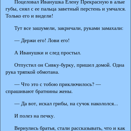
Поцеловал Иванушка Елену Прекрасную в алые
губы, снял с ее пальца заветный перстень и умчался.
Только его и видели!
Тут все зашумели, закричали, руками замахали:
— Держи его! Лови его!
А Иванушки и след простыл.
Отпустил он Сивку-бурку, пришел домой. Одна
рука тряпкой обмотана.
— Что это с тобою приключилось? —
спрашивают братнины жены.
— Да вот, искал грибы, на сучок накололся...
И полез на печку.
Вернулись братья, стали рассказывать, что и как