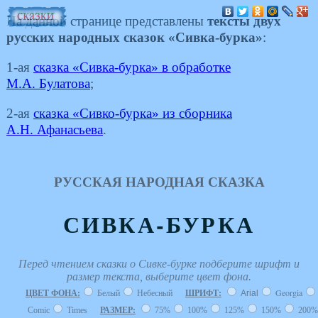
На данной странице представлены
тексты двух
русских народных сказок «Сивка-бурка»
:
1-ая
сказка «Сивка-бурка» в обработке
М.А. Булатова
;
2-ая
сказка «Сивко-бурка» из сборника
А.Н. Афанасьева
.
РУССКАЯ НАРОДНАЯ СКАЗКА
СИВКА-БУРКА
Перед чтением сказки о Сивке-бурке подберите шрифт и
размер текста, выберите цвет фона.
Georgia
ЦВЕТ ФОНА:
Белый
Небесный
ШРИФТ:
Arial
Comic
Times
РАЗМЕР:
75%
100%
125%
150%
200%