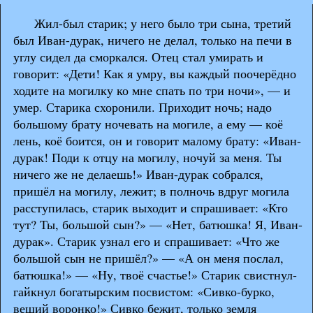
Жил-был старик; у него было три сына, третий
был Иван-дурак, ничего не делал, только на печи в
углу сидел да сморкался. Отец стал умирать и
говорит: «Дети! Как я умру, вы каждый поочерёдно
ходите на могилку ко мне спать по три ночи», — и
умер. Старика схоронили. Приходит ночь; надо
большому брату ночевать на могиле, а ему — коё
лень, коё боится, он и говорит малому брату: «Иван-
дурак! Поди к отцу на могилу, ночуй за меня. Ты
ничего же не делаешь!» Иван-дурак собрался,
пришёл на могилу, лежит; в полночь вдруг могила
расступилась, старик выходит и спрашивает: «Кто
тут? Ты, большой сын?» — «Нет, батюшка! Я, Иван-
дурак». Старик узнал его и спрашивает: «Что же
большой сын не пришёл?» — «А он меня послал,
батюшка!» — «Ну, твоё счастье!» Старик свистнул-
гайкнул богатырским посвистом: «Сивко-бурко,
вещий воронко!» Сивко бежит, только земля