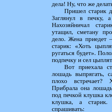
дела! Ну, что же дела
Пришел старик д
Заглянул в печку, а
Нахозяйничал стар
утащил, сметану про
дело. Жена приедет 
старик: «Хоть цыпл
ругаться будет». Поло
подпечку и сел цыпля
Вот приехала ст
лошадь выпрягать, с
плохо встречает? 
Прибрала она лошадь,
под печкой клушка кло
клушка, а старик.
спрашивать: