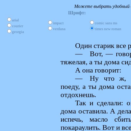
Можете выбрать удобный д
Шрифт:
arial
impact
comic sans ms
courier
verdana
times new roman
georgia
Один старик все 
— Вот, — говори
тяжелая, а ты дома си
А она говорит:
— Ну что ж, да
поеду, а ты дома оста
отдохнешь.
Так и сделали: о
дома оставила. А дел
испечь, масло сби
покараулить. Вот и все