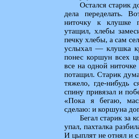
Остался старик д
дела переделать. В
ниточку к клушке 
утащил, хлебы замеси
печку хлебы, а сам сел
услыхал — клушка к
понес коршун всех ц
все на одной ниточке
потащил. Старик дума
тяжело, где-нибудь с
спину привязал и поб
«Пока я бегаю, мас
сделаю: и коршуна до
Бегал старик за к
упал, пахталка разбил
И цыплят не отнял и с