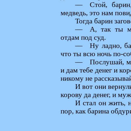
— Стой, барин,
медведь, это нам пови
Тогда барин загов
— А, так ты ме
отдам под суд.
— Ну ладно, бар
что ты всю ночь по-со
— Послушай, му
и дам тебе денег и кор
никому не рассказывай
И вот они вернул
корову да денег, и му
И стал он жить, 
пор, как барина обдур