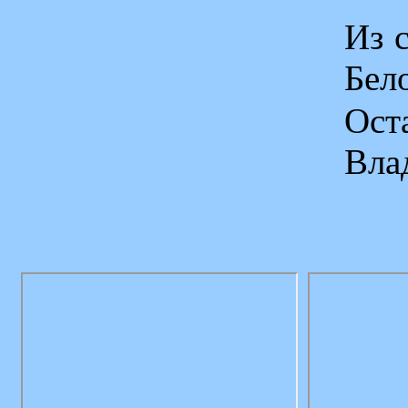
Из 
Бел
Ос
Вла