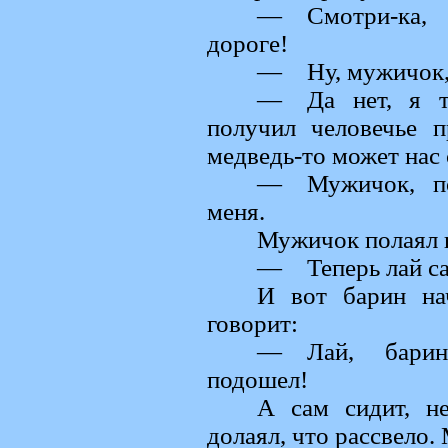
— Смотри-ка, 
дороге!
— Ну, мужичок, 
— Да нет, я т
получил человечье п
медведь-то может нас 
— Мужичок, по
меня.
Мужичок полаял н
— Теперь лай сам
И вот барин на
говорит:
— Лай, барин
подошел!
А сам сидит, н
долаял, что рассвело.