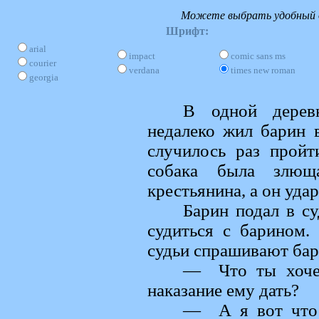
Можете выбрать удобный д
Шрифт:
arial
impact
comic sans ms
courier
verdana
times new roman
georgia
В одной дерев
недалеко жил барин 
случилось раз прой
собака была злюща
крестьянина, а он уда
Барин подал в су
судиться с барином.
судьи спрашивают бар
— Что ты хочеш
наказание ему дать?
— А я вот что 