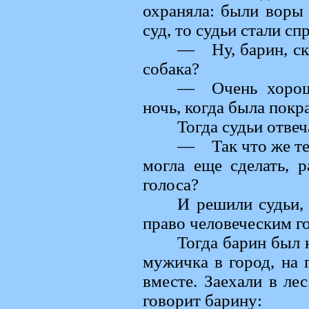
охраняла: были воры 
суд, то судьи стали с
— Ну, барин, ска
собака?
— Очень хорошо
ночь, когда была покр
Тогда судьи отве
— Так что же теб
могла еще сделать, р
голоса?
И решили судьи, 
право человеческим г
Тогда барин был 
мужичка в город, на 
вместе. Заехали в ле
говорит барину: