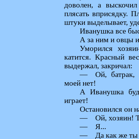
доволен, а выскочил
плясать вприсядку. П
штуки выделывает, уд
Иванушка все быс
А за ним и овцы 
Уморился хозяи
катится. Красный вес
выдержал, закричал:
— Ой, батрак, п
моей нет!
А Иванушка буд
играет!
Остановился он н
— Ой, хозяин! Т
— Я...
— Да как же ты 