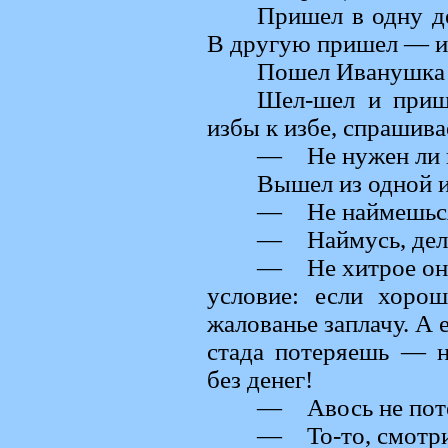
Пришел в одну д
В другую пришел — и 
Пошел Иванушка 
Шел-шел и прише
избы к избе, спрашива
— Не нужен ли 
Вышел из одной и
— Не наймешься 
— Наймусь, дело
— Не хитрое оно,
условие: если хоро
жалованье заплачу. А 
стада потеряешь — н
без денег!
— Авось не поте
— То-то, смотр