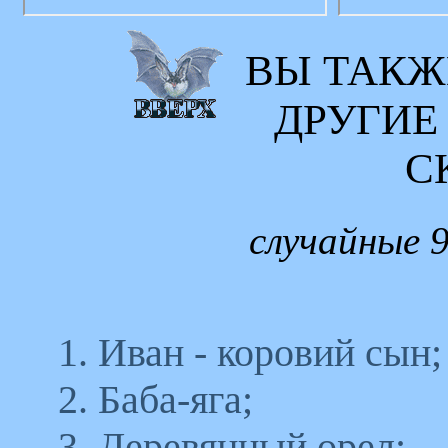
ВЫ ТАКЖ
ДРУГИЕ
С
случайные 9
1. Иван - коровий сын;
2. Баба-яга;
3. Деревянный орел;