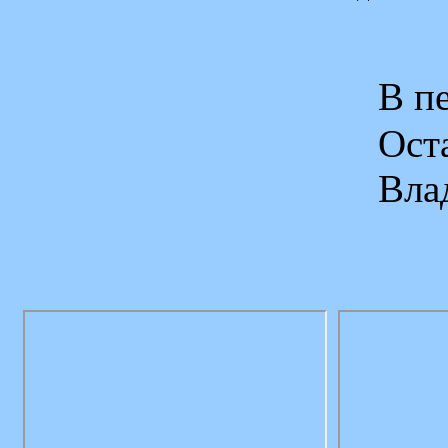
В пе
Ос
Вла