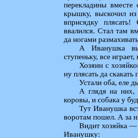
перекладины вместе 
крышку, выскочил из
вприсядку плясать! 
ввалился. Стал там в
да ногами размахивать
А Иванушка вы
ступеньку, все играет,
Хозяин с хозяйко
ну плясать да скакать
Устали оба, еле д
А глядя на них,
коровы, и собака у буд
Тут Иванушка вст
воротам пошел. А за н
Видит хозяйка — 
Иванушку: