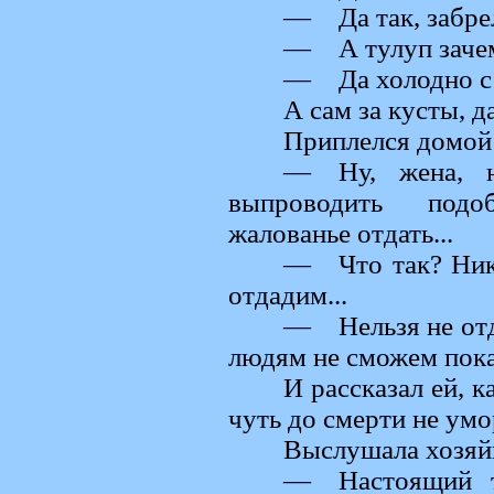
— Да так, забрел
— А тулуп зачем
— Да холодно с у
А сам за кусты, д
Приплелся домой 
— Ну, жена, н
выпроводить подо
жалованье отдать...
— Что так? Нико
отдадим...
— Нельзя не отда
людям не сможем пока
И рассказал ей, к
чуть до смерти не умо
Выслушала хозяйк
— Настоящий т