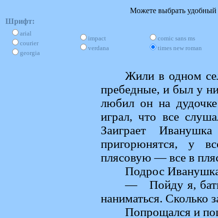
Можете выбрать удобный д
Шрифт:
arial
impact
comic sans ms
courier
verdana
times new roman
georgia
Жили в одном сел
пребедные, и был у н
любил он на дудочке
играл, что все слуш
Заиграет Иванушк
пригорюнятся, у вс
плясовую — все в пляс
Подрос Иванушка 
— Пойду я, батю
наниматься. Сколько 
Попрощался и по