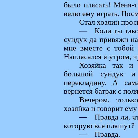
было плясать! Меня-т
велю ему играть. Посм
Стал хозяин прос
— Коли ты такое
сундук да привяжи на
мне вместе с тобой н
Наплясался я утром, ч
Хозяйка так и 
большой сундук и 
перекладину. А сам
вернется батрак с поля
Вечером, тольк
хозяйка и говорит ему
— Правда ли, что
которую все пляшут?
— Правда.