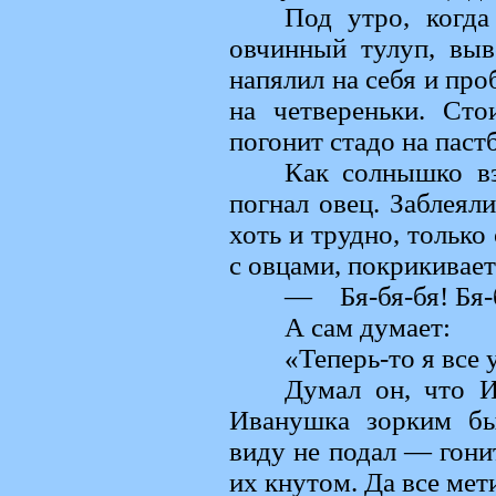
Под утро, когда
овчинный тулуп, выв
напялил на себя и про
на четвереньки. Сто
погонит стадо на паст
Как солнышко в
погнал овец. Заблеял
хоть и трудно, только
с овцами, покрикивает
— Бя-бя-бя! Бя-
А сам думает:
«Теперь-то я все
Думал он, что И
Иванушка зорким был
виду не подал — гонит
их кнутом. Да все мет