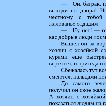
— Ой, батрак, пе
выходи со двора! Н
честному с тобой 
жалованье отдадим!
— Ну нет! — го
вас добрые люди посм
Вышел он за вор
хозяин с хозяйкой с
курами еще быстрее
вертятся, и приседают
Сбежалась тут вс
смеются, пальцами пок
До самого вече
получил он свое жалов
А хозяин с хозяйкой
показаться людям на г