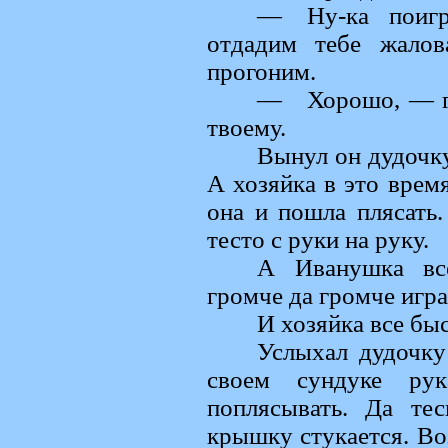
— Ну-ка поиг
отдадим тебе жало
прогоним.
— Хорошо, — го
твоему.
Вынул он дудочку
А хозяйка в это врем
она и пошла плясать.
тесто с руки на руку.
А Иванушка все
громче да громче игра
И хозяйка все бы
Услыхал дудочку
своем сундуке рук
поплясывать. Да те
крышку стукается. Воз