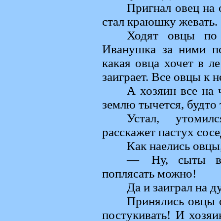
Пригнал овец на 
стал краюшку жевать.
Ходят овцы по 
Иванушка за ними по
какая овца хочет в ле
заиграет. Все овцы к н
А хозяин все на 
землю тычется, будто 
Устал, утомил
расскажет пастух сос
Как наелись овцы
— Ну, сыты вы
поплясать можно!
Да и заиграл на д
Принялись овцы с
постукивать! И хозяи