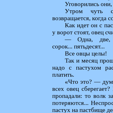
Уговорились они,
Утром чуть с
возвращается, когда с
Как идет он с па
у ворот стоят, овец сч
— Одна, две, тр
сорок... пятьдесят...
Все овцы целы!
Так и месяц прош
надо с пастухом рас
платить.
«Что это? — дум
всех овец сберегает?
пропадали: то волк за
потеряются... Неспро
пастух на пастбище де