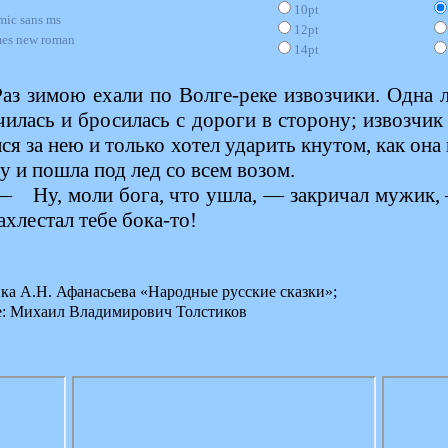
10pt
mic sans ms
12pt
mes new roman
14pt
Раз зимою ехали по Волге-реке извозчики. Одна 
чилась и бросилась с дороги в сторону; извозчик
ся за нею и только хотел ударить кнутом, как она
у и пошла под лед со всем возом.
— Ну, моли бога, что ушла, — закричал мужик, 
ахлестал тебе бока-то!
ка А.Н. Афанасьева «Народные русские сказки»;
е: Михаил Владимирович Толстиков