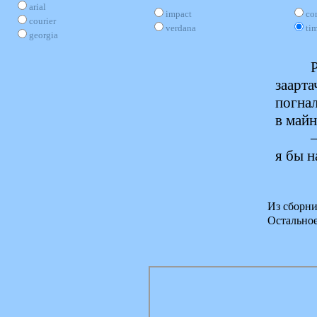
arial
impact
co
courier
verdana
ti
georgia
заарта
погнал
в майн
я бы н
Из сборни
Остально