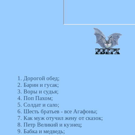
1. Дорогой обед;
2. Барин и гусак;
3. Воры и судья;
4. Поп Пахом;
5. Солдат и сало;
6. Шесть братьев - все Агафоны;
7. Как муж отучил жену от сказок;
8. Петр Великий и кузнец;
9. Бабка и медведь;