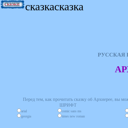
сказкасказка
РУССКАЯ 
АР
Перед тем, как прочитать сказку об Архиерее, вы мож
ШРИФТ
arial
comic sans ms
georgia
times new roman