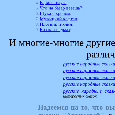
Барин - слуга
4.
;
Что на базар везешь?
5.
;
Щука с хреном
6.
;
Мужицкий кафтан
7.
;
Плотник и клин
8.
;
Казак и ведьма
9.
;
И многие-многие другие
различ
русские народные сказк
русские народные сказк
русские народные сказк
русские народные сказк
русские народные сказ
интересных сказок
Надеемся на то, что в