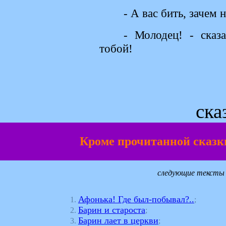
- А вас бить, зачем
- Молодец! - сказа
тобой!
ска
Кроме прочитанной сказки
следующие тексты 
Афонька! Где был-побывал?..
1.
;
Барин и староста
2.
;
Барин лает в церкви
3.
;