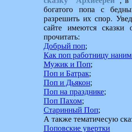
сказку ''Архиеерей''
, в
богатого попа с бедн
разрешить их спор. Увед
сайте имеются сказки 
прочитать:
Добрый поп
;
Как поп работницу наним
Мужик и Поп
;
Поп и Батрак
;
Поп и Дьякон
;
Поп на празднике
;
Поп Пахом
;
Старинный Поп
;
А также тематичесую ска
Поповские увертки