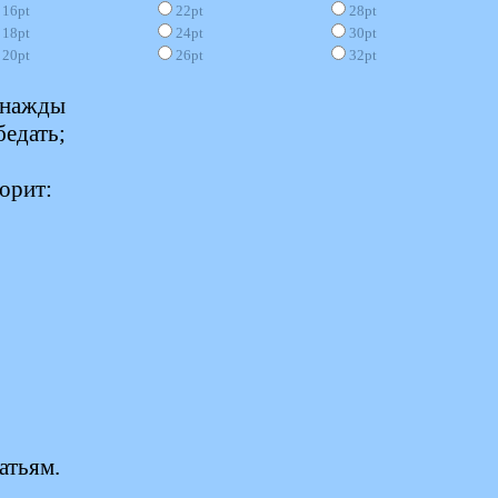
16pt
22pt
28pt
18pt
24pt
30pt
20pt
26pt
32pt
днажды
бедать;
орит:
атьям.