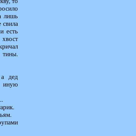
кву, то
росило
а лишь
е свила
и есть
 хвост
кричал
тины.
 а дед
к иную
.
арик.
тьям.
рупами