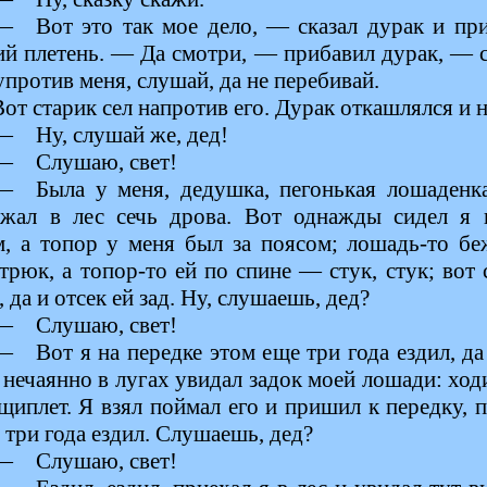
— Вот это так мое дело, — сказал дурак и при
ий плетень. — Да смотри, — прибавил дурак, — с
упротив меня, слушай, да не перебивай.
Вот старик сел напротив его. Дурак откашлялся и н
— Ну, слушай же, дед!
— Слушаю, свет!
— Была у меня, дедушка, пегонькая лошаденка
зжал в лес сечь дрова. Вот однажды сидел я 
м, а топор у меня был за поясом; лошадь-то б
трюк, а топор-то ей по спине — стук, стук; вот 
, да и отсек ей зад. Ну, слушаешь, дед?
— Слушаю, свет!
— Вот я на передке этом еще три года ездил, да
 нечаянно в лугах увидал задок моей лошади: ход
щиплет. Я взял поймал его и пришил к передку,
 три года ездил. Слушаешь, дед?
— Слушаю, свет!