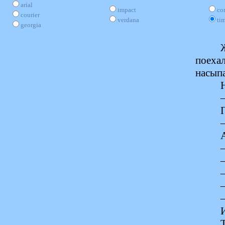
arial
impact
co
courier
verdana
ti
georgia
поехал
насыпа