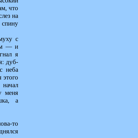
ысокий
ам, что
слез на
а спину
муху с
ом — и
гнал я
я: дуб-
с неба
я этого
 начал
у меня
шка, а
ова-то
днялся