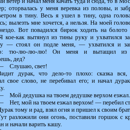
й ветер и начал меня качать туда и сюда, то в Мос
ер; оторвалась у меня веревка из половы, и заб
ветром в тину. Весь я ушел в тину, одна голов
сь; вылезть мне хочется, а нельзя. На моей голов
гнездо. Вот повадился бирюк ходить на болото 
 Я кое-как вытянул из тины руку и ухватился за
у — стоял он подле меня, — ухватился и за
ко: тю-лю-лю-лю! Он меня и вытащил из 
ешь, дед?
— Слушаю, свет!
Видит дурак, что дело-то плохо: сказка вся,
ал свое слово, не перебивал его; и начал дура
у.
— Мой дедушка на твоем дедушке верхом езжал..
— Нет, мой на твоем езжал верхом! — перебил ст
Дурак тому и рад, взял огня и пришел к своим бра
Тут разложили они огонь, поставили горшок с к
ан и начали варить кашу.