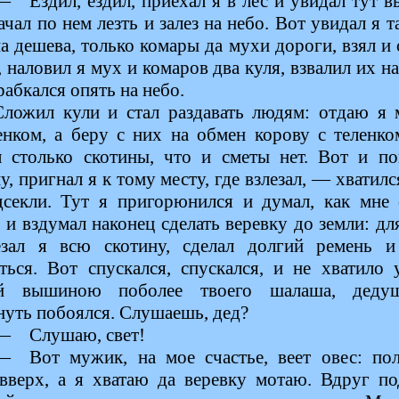
— Ездил, ездил, приехал я в лес и увидал тут в
ачал по нем лезть и залез на небо. Вот увидал я т
а дешева, только комары да мухи дороги, взял и 
 наловил я мух и комаров два куля, взвалил их н
рабкался опять на небо.
Сложил кули и стал раздавать людям: отдаю я 
енком, а беру с них на обмен корову с теленк
л столько скотины, что и сметы нет. Вот и по
у, пригнал я к тому месту, где взлезал, — хватилс
дсекли. Тут я пригорюнился и думал, как мне 
, и вздумал наконец сделать веревку до земли: дл
езал я всю скотину, сделал долгий ремень и
аться. Вот спускался, спускался, и не хватило 
й вышиною поболее твоего шалаша, деду
нуть побоялся. Слушаешь, дед?
— Слушаю, свет!
— Вот мужик, на мое счастье, веет овес: пол
 вверх, а я хватаю да веревку мотаю. Вдруг по