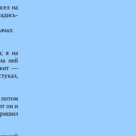
сел на
адись-
ачал:
; я на
на ней
ежит —
стукал,
 потом
ит он и
 пришил