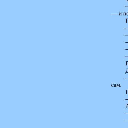
— и п
сам.