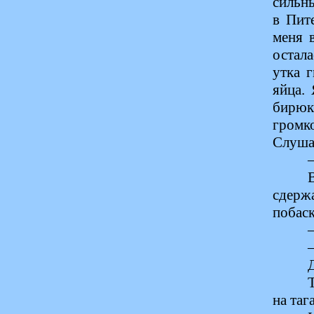
сильны
в Пит
меня 
остала
утка 
яйца.
бирюк
гром
Слуша
сдерж
побаск
на таг