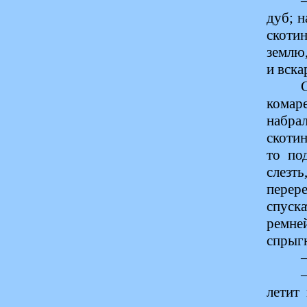
дуб; н
скотин
землю,
и вска
комар
набра
скотин
то по
слезть
перер
спуск
ремне
спрыг
летит