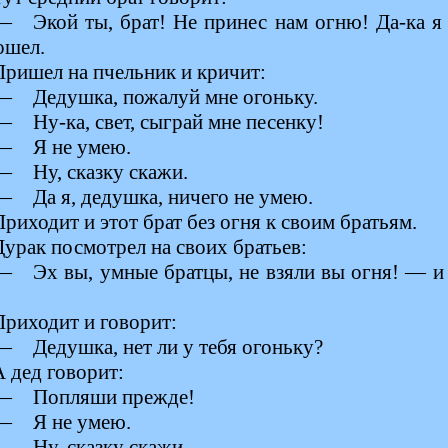
— Экой ты, брат! Не принес нам огню! Да-ка я 
ошел.
Пришел на пчельник и кричит:
— Дедушка, пожалуй мне огоньку.
— Ну-ка, свет, сыграй мне песенку!
— Я не умею.
— Ну, сказку скажи.
— Да я, дедушка, ничего не умею.
Приходит и этот брат без огня к своим братьям.
Дурак посмотрел на своих братьев:
— Эх вы, умные братцы, не взяли вы огня! — и
Приходит и говорит:
— Дедушка, нет ли у тебя огоньку?
А дед говорит:
— Попляши прежде!
— Я не умею.
— Ну, сказку скажи.