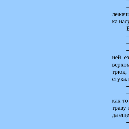
лежач
ка нас
ней е
верхо
трюк, 
стукал
как-то
траву 
да еще