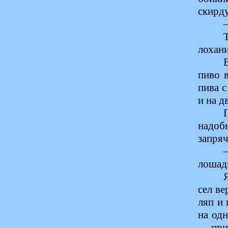
скирду
лохан
пиво 
пива с
и на д
надоб
запряч
лошадь
сел ве
ляп и
на одн
— приб