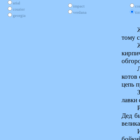
arial
impact
co
courier
verdana
ti
georgia
тому с
кирпич
обгоро
котов
цепь п
лавки 
Дед бы
велика
бойки