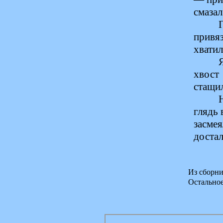
смазал
привя
хватил
хвост
стащил
глядь 
засме
достал
Из сборни
Остально