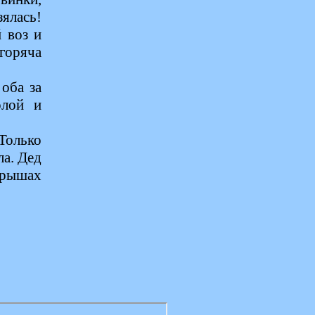
зялась!
 воз и
горяча
 оба за
олой и
 Только
ла. Дед
арышах