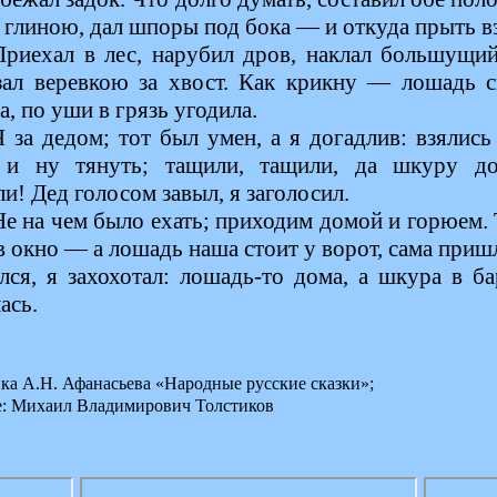
 глиною, дал шпоры под бока — и откуда прыть в
Приехал в лес, нарубил дров, наклал большущий
зал веревкою за хвост. Как крикну — лошадь с
а, по уши в грязь угодила.
Я за дедом; тот был умен, а я догадлив: взялись
 и ну тянуть; тащили, тащили, да шкуру д
и! Дед голосом завыл, я заголосил.
Не на чем было ехать; приходим домой и горюем.
в окно — а лошадь наша стоит у ворот, сама приш
ялся, я захохотал: лошадь-то дома, а шкура в б
ась.
ка А.Н. Афанасьева «Народные русские сказки»;
е: Михаил Владимирович Толстиков