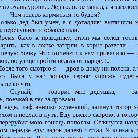
 в лохань уронил. Дед голосом завыл, а я заголос
— Чем теперь кормиться-то будем?
Только дед был умен, а я догадлив: вытащили х
и, пересушили и обмолотили.
Время было к празднику, стали мы солод готов
варить; как в ложке затерли, в корце развели —
 целую бочку. Что гостей-то к нам привалило — 
вор, по улице пройти нельзя от народу!..
После того смотрю я — дров в дому ни полена, а
но. Была у нас лошадь серая: упряжь чудесн
ь не во что.
— Ступай, — говорит мне дедушка, — зап
, поезжай в лес за дровами.
Я надел кафтанишко худенький, заткнул топор за
рхом и поехал в путь. Еду рысью скорою, а топор
 перерубил мою лошадь пополам. Оглянулся наза
ом передке еду: задок далеко отстал. Я кликать, 
ежал задок. Что долго думать, составил обе пол