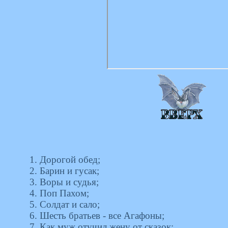
1. Дорогой обед;
2. Барин и гусак;
3. Воры и судья;
4. Поп Пахом;
5. Солдат и сало;
6. Шесть братьев - все Агафоны;
7. Как муж отучил жену от сказок;