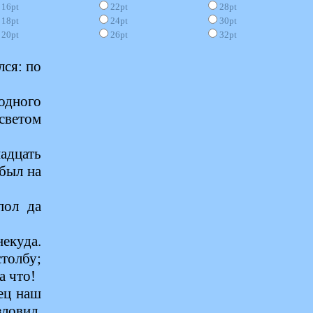
16pt
22pt
28pt
18pt
24pt
30pt
20pt
26pt
32pt
лся: по
одного
 светом
адцать
был на
пол да
екуда.
столбу;
а что!
бец наш
ловил,