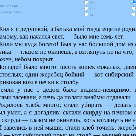
10pt
mic sans ms
12pt
mes new roman
14pt
Жил я с дедушкой, а батька мой тогда еще не роди
амому, как начался свет, — было мне семь лет.
Жили мы куда богато! Был у нас большой дом из 
ика — глазом не окинешь, а взглянуть не на что;
жен, небом покрыт.
Лошадей было много: шесть кошек езжалых, двен
 стоялых; один жеребец бойкий — кот сибирский 
рикован возле печки к столбу.
Земли у нас с дедом было видимо-невидимо: 
сами засевали, а печь да полати внаймы отдавали.
Родилось хлеба много; стали убирать — девать н
л умен, а я догадлив: склали скирду на печном 
 скирда — глазом не окинешь, хоть взглянуть не н
И завелись в ней мыши, стали хлеб точить; жере
й — кот сибирский прыг на столб — мышей не из