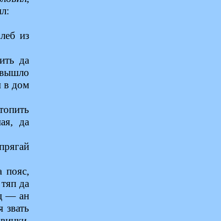
ил:
леб из
ить да
 вышло
и в дом
 топить
ая, да
рягай
 пояс,
 тяп да
д — ан
я звать
овинки,