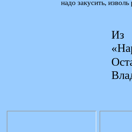
надо закусить, изволь 
Из 
«На
Ос
Вла