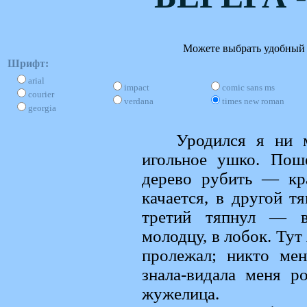
Можете выбрать удобный д
Шрифт:
arial
impact
comic sans ms
courier
verdana
times new roman
georgia
Уродился я ни 
игольное ушко. Пош
дерево рубить — кр
качается, в другой т
третий тяпнул — в
молодцу, в лобок. Тут
пролежал; никто мен
знала-видала меня р
жужелица.