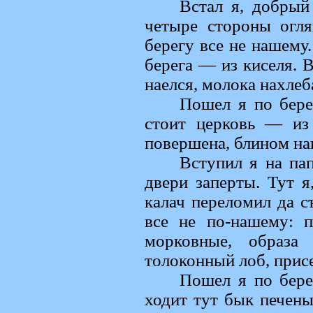
Встал я, добрый
четыре стороны огля
берегу все не нашему
берега — из киселя. 
наелся, молока нахлеба
Пошел я по бере
стоит церковь — из 
повершена, блином на
Вступил я на па
двери заперты. Тут я
калач переломил да с
все не по-нашему: п
морковные, образа
толоконный лоб, присе
Пошел я по бере
ходит тут бык печены