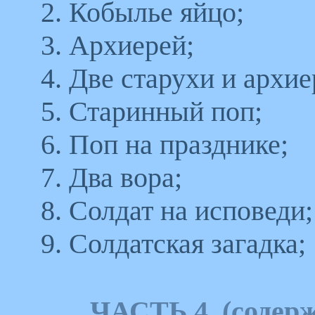
2. Кобылье яйцо;
3. Архиерей;
4. Две старухи и архие
5. Старинный поп;
6. Поп на празднике;
7. Два вора;
8. Солдат на исповеди;
9. Солдатская загадка;
ЧАСТЬ 4. (содерж