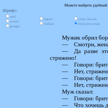
Можете выбрать удобный д
Шрифт:
arial
impact
comic sans ms
courier
verdana
times new roman
georgia
Мужик обрил боро
— Смотри, жена,
— Да разве это
стрижено!
— Говори: брит
— Нет, стрижен
— Говори: брит
— Нет, стрижен
Муж сказал:
— Говори: брито
— Что хочешь де