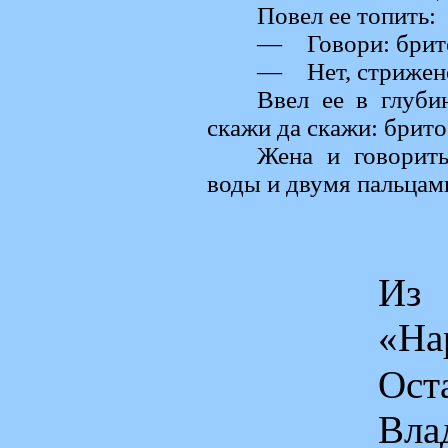
Повел ее топить:
— Говори: брит
— Нет, стрижен
Ввел ее в глуби
скажи да скажи: брито
Жена и говорить
воды и двумя пальцами
Из 
«На
Ос
Вла