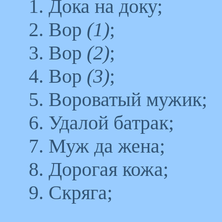
1. Дока на доку;
2. Вор
(1)
;
3. Вор
(2)
;
4. Вор
(3)
;
5. Вороватый мужик;
6. Удалой батрак;
7. Муж да жена;
8. Дорогая кожа;
9. Скряга;