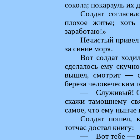
сокола; покарауль их 
Солдат согласил
плохое житье; хоть 
заработаю!»
Нечистый привел е
за синие моря.
Вот солдат ходи
сделалось ему скучно
вышел, смотрит — с
береза человеческим 
— Служивый! Схо
скажи тамошнему свя
самое, что ему нынче 
Солдат пошел, к
тотчас достал книгу:
— Вот тебе — в