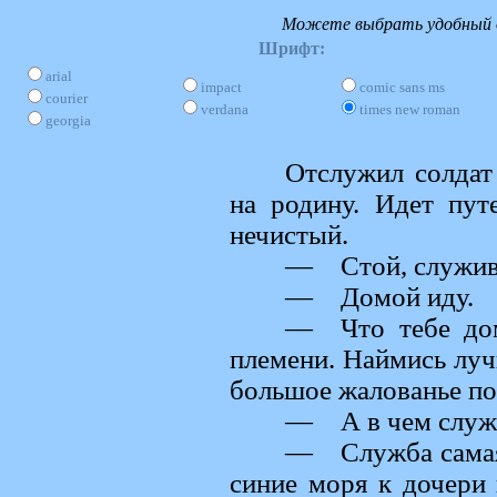
Можете выбрать удобный д
Шрифт:
arial
impact
comic sans ms
courier
verdana
times new roman
georgia
Отслужил солдат
на родину. Идет пут
нечистый.
— Стой, служив
— Домой иду.
— Что тебе дом
племени. Наймись луч
большое жалованье по
— А в чем служ
— Служба самая 
синие моря к дочери 