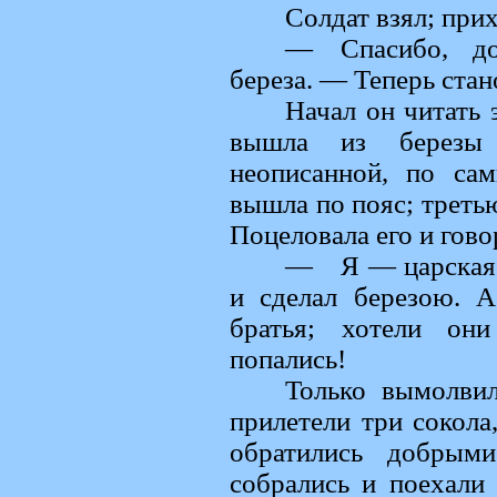
Солдат взял; прих
— Спасибо, до
береза. — Теперь стан
Начал он читать 
вышла из березы 
неописанной, по са
вышла по пояс; треть
Поцеловала его и гово
— Я — царская д
и сделал березою. 
братья; хотели он
попались!
Только вымолвил
прилетели три сокола
обратились добрым
собрались и поехали 