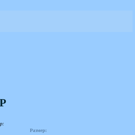
Р
р:
Размер: