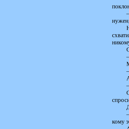
поклон
нужен,
схват
никому
спроси
кому э