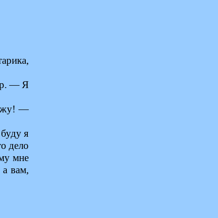
арика,
р. — Я
ожу! —
буду я
то дело
ему мне
 а вам,