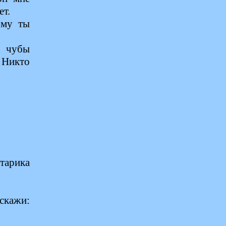
ет.
ому ты
а чубы
 Никто
тарика
скажи: