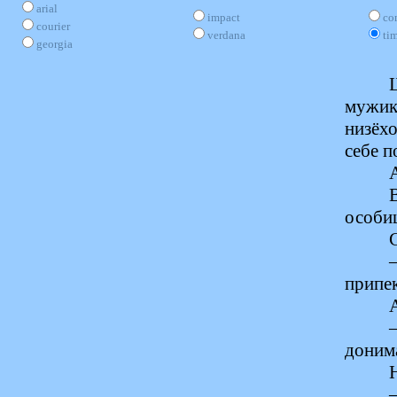
arial
impact
co
courier
verdana
ti
georgia
мужик
низёхо
себе п
особи
припек
донима