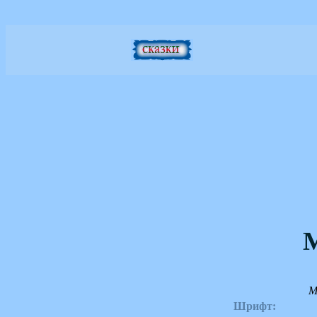
М
Шрифт: