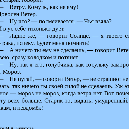
— Ветру. Кому ж, как не ему!
Доволен Ветер.
— Ну что? — посмеивается. — Чья взяла?
 в ус себе тихонько дует.
— Ладно же, — говорит Солнце, — я твоего ст
 рака, испеку. Будет меня помнить!
— А ничего ты ему не сделаешь, — говорит Вете
вею, сразу холодком и потянет.
— Ну, так я его, голубчика, как сосульку замор
т Мороз.
— Не пугай, — говорит Ветер, — не страшно: не 
ать, так ничего ты своей силой не сделаешь. Уж э
ное — мороз не мороз, когда ветра нет. Вот поч
ту всех больше. Старик-то, видать, умудренный,
кам, и невдомёк!
ке М.А. Булатова.