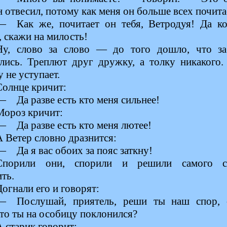
 отвесил, потому как меня он больше всех почита
— Как же, почитает он тебя, Ветродуя! Да к
 скажи на милость!
Ну, слово за слово — до того дошло, что з
ились. Треплют друг дружку, а толку никакого.
 не уступает.
Солнце кричит:
— Да разве есть кто меня сильнее!
Мороз кричит:
— Да разве есть кто меня лютее!
А Ветер словно дразнится:
— Да я вас обоих за пояс заткну!
Спорили они, спорили и решили самого с
ть.
Догнали его и говорят:
— Послушай, приятель, реши ты наш спор, 
то ты на особицу поклонился?
А старик говорит: