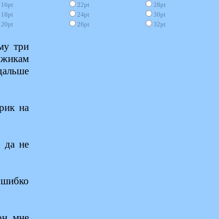
16pt
22pt
28pt
18pt
24pt
30pt
20pt
26pt
32pt
му три
ужикам
 дальше
рик на
 да не
 шибко
он мне