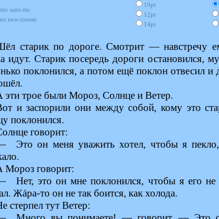
10pt
mic sans ms
12pt
mes new roman
14pt
Шёл старик по дороге. Смотрит — навстречу е
а идут. Старик посередь дороги остановился, м
нько поклонился, а потом ещё поклон отвесил и
ошёл.
А эти трое были Мороз, Солнце и Ветер.
Вот и заспорили они между собой, кому это ста
цу поклонился.
Солнце говорит:
— Это он меня уважить хотел, чтобы я пекло,
ало.
А Мороз говорит:
— Нет, это он мне поклонился, чтобы я его не
л. Жáра-то он не так боится, как холода.
Не стерпел тут Ветер:
— Много вы понимаете! — говорит. — Это 