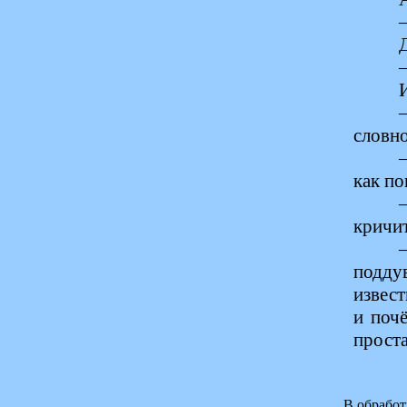
И
словно
как по
кричи
поддув
извест
и почё
проста
В обработ