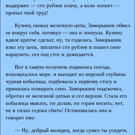
выдержит — сто рублев плачу, а коли лопнет —
пропал твой труд!
Кузнец сковал железную цепь; Заморышек обвил
ее вокруг себя, потянул — она и лопнула. Кузнец
вдвое крепче сделал; ну, та годилась. Заморышек
взял эту цепь, заплатил сто рублев и пошел сено
караулить; сел под стог и дожидается.
Вот в самую полуночь поднялась погода,
всколыхалось море, и выходит из морской глубины
чудная кобылица, подбежала к первому стогу и
принялась пожирать сено. Заморышек подскочил,
обротал ее железной цепью и сел верхом. Стала его
кобылица мыкать, по долам, по горам носить; нет,
не в силах седока сбить! Остановилась она и
говорит ему:
— Ну, добрый молодец, когда сумел ты усидеть