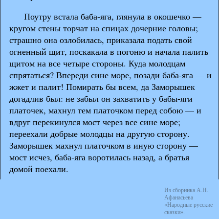
Поутру встала баба-яга, глянула в окошечко —
кругом стены торчат на спицах дочерние головы;
страшно она озлобилась, приказала подать свой
огненный щит, поскакала в погоню и начала палить
щитом на все четыре стороны. Куда молодцам
спрятаться? Впереди сине море, позади баба-яга — и
жжет и палит! Помирать бы всем, да Заморышек
догадлив был: не забыл он захватить у бабы-яги
платочек, махнул тем платочком перед собою — и
вдруг перекинулся мост через все сине море;
переехали добрые молодцы на другую сторону.
Заморышек махнул платочком в иную сторону —
мост исчез, баба-яга воротилась назад, а братья
домой поехали.
Из сборника А.Н.
Афанасьева
«Народные русские
сказки».