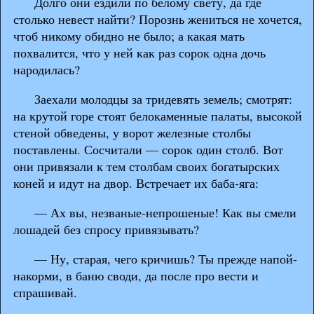
Долго они ездили по белому свету, да где
столько невест найти? Порознь жениться не хочется,
чтоб никому обидно не было; а какая мать
похвалится, что у ней как раз сорок одна дочь
народилась?
Заехали молодцы за тридевять земель; смотрят:
на крутой горе стоят белокаменные палаты, высокой
стеной обведены, у ворот железные столбы
поставлены. Сосчитали — сорок один столб. Вот
они привязали к тем столбам своих богатырских
коней и идут на двор. Встречает их баба-яга:
— Ах вы, незваные-непрошеные! Как вы смели
лошадей без спросу привязывать?
— Ну, старая, чего кричишь? Ты прежде напой-
накорми, в баню своди, да после про вести и
спрашивай.