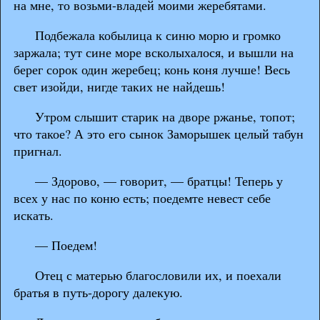
на мне, то возьми-владей моими жеребятами.
Подбежала кобылица к синю морю и громко
заржала; тут сине море всколыхалося, и вышли на
берег сорок один жеребец; конь коня лучше! Весь
свет изойди, нигде таких не найдешь!
Утром слышит старик на дворе ржанье, топот;
что такое? А это его сынок Заморышек целый табун
пригнал.
— Здорово, — говорит, — братцы! Теперь у
всех у нас по коню есть; поедемте невест себе
искать.
— Поедем!
Отец с матерью благословили их, и поехали
братья в путь-дорогу далекую.