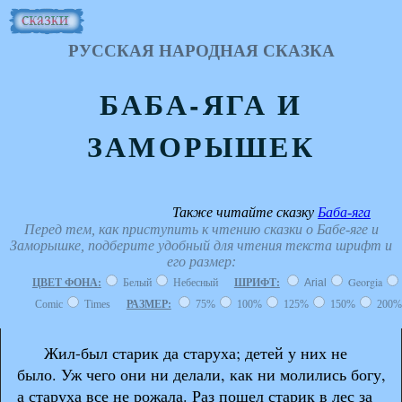
РУССКАЯ НАРОДНАЯ СКАЗКА
БАБА-ЯГА И
ЗАМОРЫШЕК
Также читайте сказку
Баба-яга
Перед тем, как приступить к чтению сказки о Бабе-яге и
Заморышке, подберите удобный для чтения текста шрифт и
его размер:
Georgia
ЦВЕТ ФОНА:
Белый
Небесный
ШРИФТ:
Arial
Comic
Times
РАЗМЕР:
75%
100%
125%
150%
200%
Жил-был старик да старуха; детей у них не
было. Уж чего они ни делали, как ни молились богу,
а старуха все не рожала. Раз пошел старик в лес за