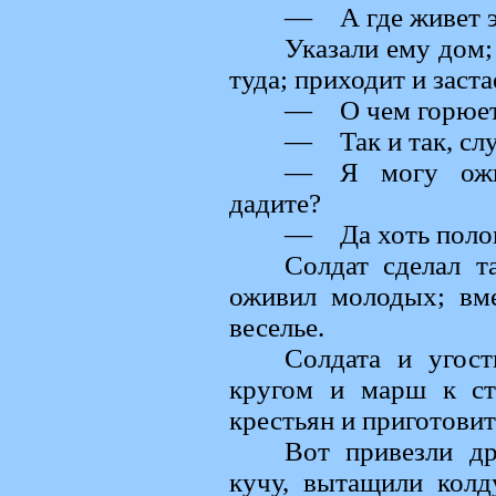
— А где живет э
Указали ему дом; 
туда; приходит и заста
— О чем горюет
— Так и так, сл
— Я могу ожи
дадите?
— Да хоть полов
Солдат сделал т
оживил молодых; вме
веселье.
Солдата и угост
кругом и марш к ста
крестьян и приготовит
Вот привезли др
кучу, вытащили колд