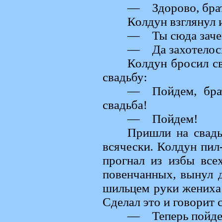
— Здорово, брат
Колдун взглянул 
— Ты сюда заче
— Да захотелось 
Колдун бросил св
свадьбу:
— Пойдем, брат
свадьба!
— Пойдем!
Пришли на свадь
всячески. Колдун пил-
прогнал из избы все
повенчанных, вынул д
шильцем руки жениха 
Сделал это и говорит 
— Теперь пойде