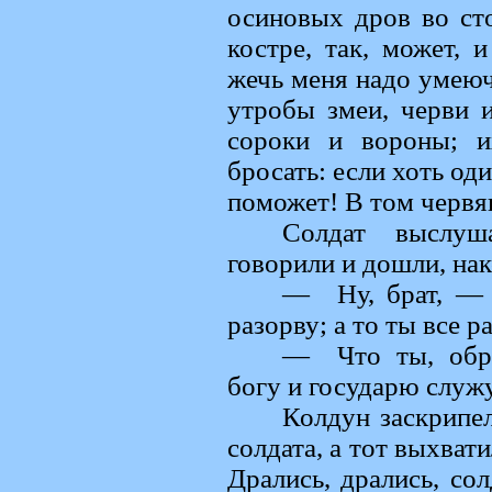
осиновых дров во сто
костре, так, может, 
жечь меня надо умеюч
утробы змеи, черви и
сороки и вороны; и
бросать: если хоть оди
поможет! В том червяк
Солдат выслуш
говорили и дошли, нак
— Ну, брат, — с
разорву; а то ты все 
— Что ты, обра
богу и государю служу
Колдун заскрипел
солдата, а тот выхват
Дрались, дрались, сол