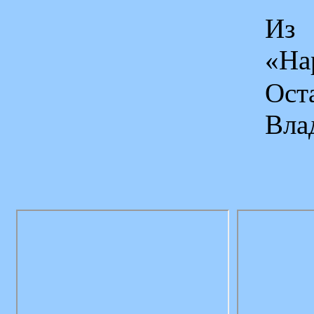
Из 
«На
Ос
Вла