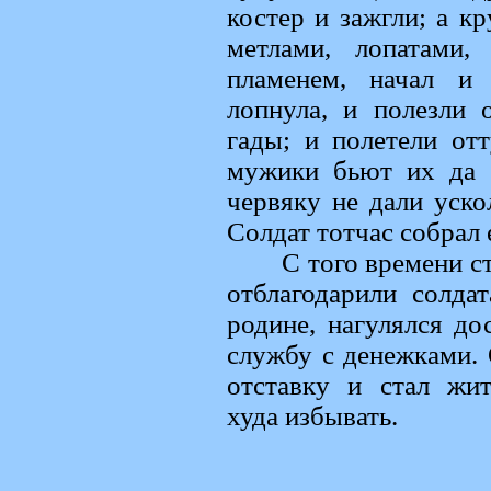
костер и зажгли; а к
метлами, лопатами,
пламенем, начал и 
лопнула, и полезли 
гады; и полетели отт
мужики бьют их да 
червяку не дали уско
Солдат тотчас собрал е
С того времени ст
отблагодарили солда
родине, нагулялся до
службу с денежками. 
отставку и стал жит
худа избывать.