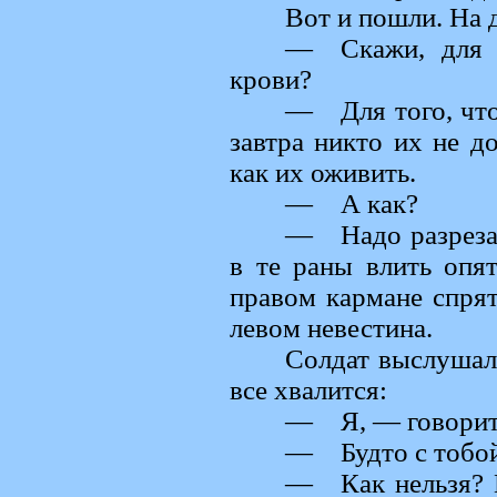
Вот и пошли. На 
— Скажи, для ч
крови?
— Для того, что
завтра никто их не д
как их оживить.
— А как?
— Надо разрезат
в те раны влить опя
правом кармане спрят
левом невестина.
Солдат выслушал,
все хвалится:
— Я, — говорит, 
— Будто с тобой 
— Как нельзя? В