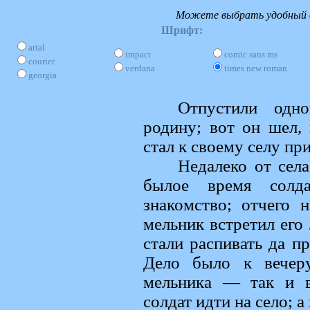
Можете выбрать удобный д
Шрифт:
arial
impact
comic sans ms
courier
verdana
times new roman
georgia
Отпустили одн
родину; вот он шел, 
стал к своему селу пр
Недалеко от сел
былое время солд
знакомство; отчего 
мельник встретил его 
стали распивать да п
Дело было к вечеру
мельника — так и в
солдат идти на село; а