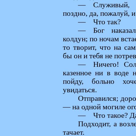
— Служивый, 
поздно, да, пожалуй, 
— Что так?
— Бог наказа
колдун; по ночам вста
то творит, что на са
бы он и тебя не потре
— Ничего! Солд
казенное ни в воде н
пойду, больно хоч
увидаться.
Отправился; дор
— на одной могиле ого
— Что такое? Д
Подходит, а возл
тачает.