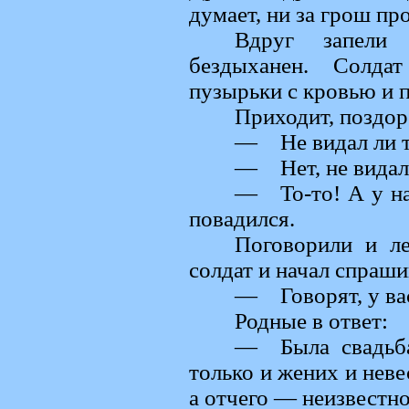
думает, ни за грош пр
Вдруг запели
бездыханен. Солда
пузырьки с кровью и 
Приходит, поздор
— Не видал ли т
— Нет, не видал
— То-то! А у нас
повадился.
Поговорили и ле
солдат и начал спраши
— Говорят, у вас
Родные в ответ:
— Была свадьба
только и жених и нев
а отчего — неизвестно