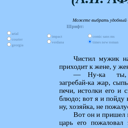
Можете выбрать удобный д
Шрифт:
arial
impact
comic sans ms
courier
verdana
times new roman
georgia
Чистил мужик на
приходит к жене, у же
— Ну-ка ты, 
загребай-ка жар, сыпь
печи, истолки его и 
блюдо; вот я и пойду
ну, хозяйка, не пожалу
Вот он и пришел 
царь его пожаловал 