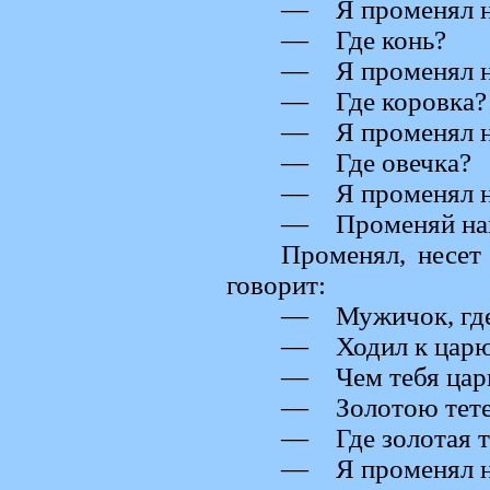
— Я променял на
— Где конь?
— Я променял на
— Где коровка?
— Я променял на
— Где овечка?
— Я променял н
— Променяй нам 
Променял, несет 
говорит:
— Мужичок, где
— Ходил к царю,
— Чем тебя царь
— Золотою тете
— Где золотая т
— Я променял на