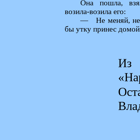
Она пошла, вз
возила-возила его:
— Не меняй, не 
бы утку принес домой
Из 
«На
Ос
Вла