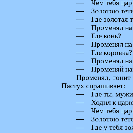
— Чем тебя царь
— Золотою тете
— Где золотая т
— Променял на 
— Где конь?
— Променял на 
— Где коровка?
— Променял на 
— Променяй нам 
Променял, гонит 
Пастух спрашивает:
— Где ты, мужи
— Ходил к царю,
— Чем тебя царь
— Золотою тете
— Где у тебя зол