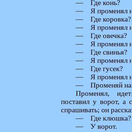
— Где конь?
— Я променял на
— Где коровка?
— Я променял на
— Где овечка?
— Я променял н
— Где свинья?
— Я променял на
— Где гусек?
— Я променял на
— Променяй нам
Променял, иде
поставил у ворот, а 
спрашивать; он расска
— Где клюшка?
— У ворот.