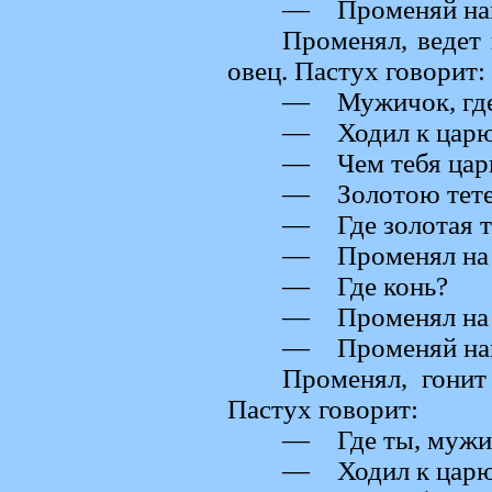
— Променяй нам 
Променял, ведет 
овец. Пастух говорит:
— Мужичок, где
— Ходил к царю,
— Чем тебя царь
— Золотою тете
— Где золотая т
— Променял на 
— Где конь?
— Променял на 
— Променяй нам 
Променял, гонит
Пастух говорит:
— Где ты, мужи
— Ходил к царю,