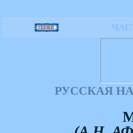
ЧАС
РУССКАЯ Н
(А.Н. А