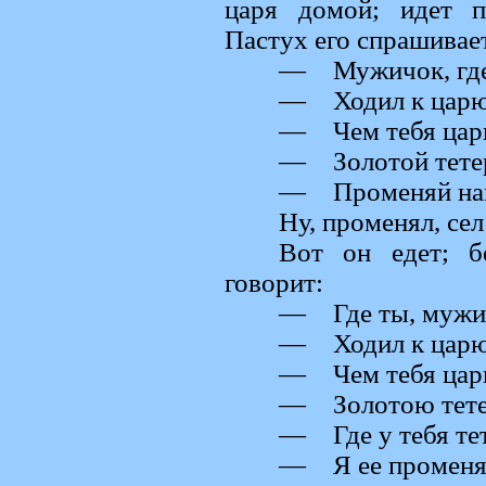
царя домой; идет п
Пастух его спрашивае
— Мужичок, где
— Ходил к царю,
— Чем тебя царь
— Золотой тете
— Променяй нам 
Ну, променял, сел
Вот он едет; б
говорит:
— Где ты, мужи
— Ходил к царю,
— Чем тебя царь
— Золотою тете
— Где у тебя те
— Я ее променял