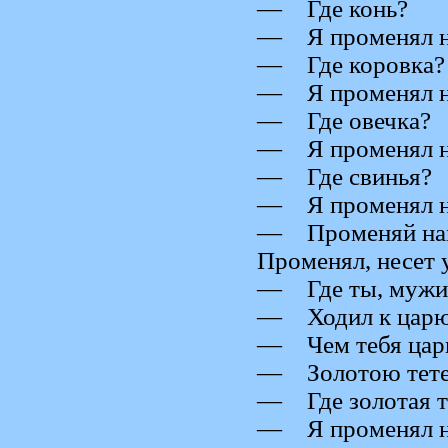
— Где конь?
— Я променял на
— Где коровка?
— Я променял на
— Где овечка?
— Я променял н
— Где свинья?
— Я променял на
— Променяй нам 
Променял, несет 
— Где ты, мужи
— Ходил к царю,
— Чем тебя царь
— Золотою тете
— Где золотая т
— Я променял на