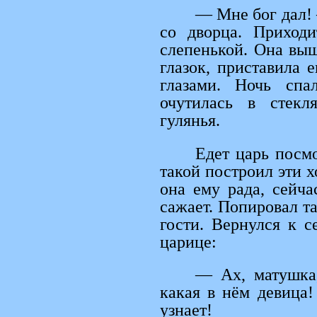
— Мне бог дал! 
со дворца. Приходи
слепенькой. Она выш
глазок, приставила 
глазами. Ночь спа
очутилась в стекл
гулянья.
Едет царь посмо
такой построил эти х
она ему рада, сейча
сажает. Попировал там
гости. Вернулся к с
царице:
— Ах, матушка,
какая в нём девица!
узнает!