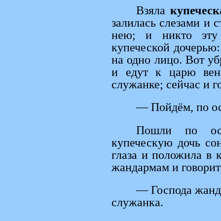
Взяла
купеческ
залилась слезами и с
нею; и никто эту
купеческой дочерью: 
на одно лицо. Вот уб
и едут к царю венч
служанке; сейчас и г
— Пойдём, по ос
Пошли по ост
купеческую дочь со
глаза и положила в 
жандармам и говорит
— Господа жанд
служанка.