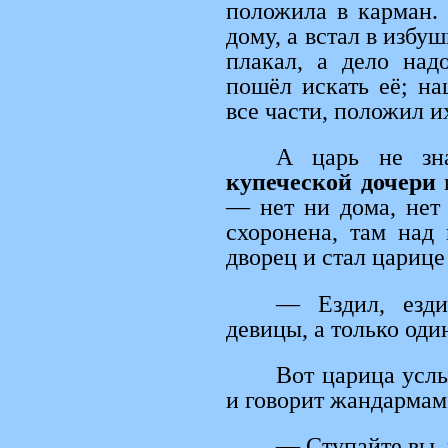
положила в карман.
дому, а встал в избуш
плакал, а дело над
пошёл искать её; на
все части, положил их
А царь не зна
купеческой дочери
в
— нет ни дома, нет 
схоронена, там над
дворец и стал царице
— Ездил, езд
девицы, а только оди
Вот царица услы
и говорит жандармам
— Ступайте вы, 