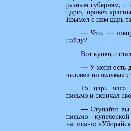
разным губерням, и 
царю, привёз красны
Изымел с ним царь та
— Что, — говор
найду?
Вот купец и ста
— У меня есть д
человек ни вздумает, 
То царь часа 
письмо и скричал св
— Ступайте вы 
письмо купеческ
написано: «Убирайся