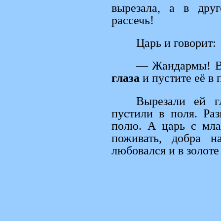
вырезала, а в дру
рассечь!
Царь и говорит:
— Жандармы! Вы
глаза
и пустите её в 
Вырезали ей г
пустили в поля. Ра
полю. А царь с мла
поживать, добра н
любовался и в золоте