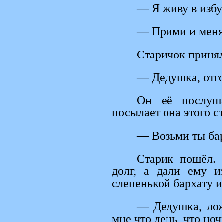
— Я живу в изб
— Прими и меня
Старичок принял
— Дедушка, отго
Он её послуш
посылает она этого с
— Возьми ты бар
Старик пошёл. 
долг, а дали ему и
слепенькой бархату и
— Дедушка, лож
мне что день, что но