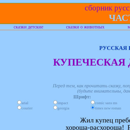
сборник русс
ЧАС
сказки детские
сказки о животных
м
РУССКАЯ 
КУПЕЧЕСКАЯ 
Перед тем, как прочитать сказку, п
(будьте внимательны, да
Шрифт:
arial
impact
comic sans ms
courier
georgia
times new roman
Жил купец пребо
хороша-расхороша! Р