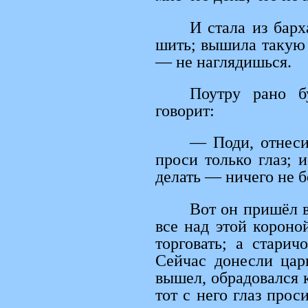
И стала из бар
шить; вышила такую 
— не наглядишься.
Поутру рано б
говорит:
— Поди, отнеси
проси только глаз; 
делать — ничего не б
Вот он пришёл в
все над этой короно
торговать; а стари
Сейчас донесли цар
вышел, обрадовался к
тот с него глаз проси