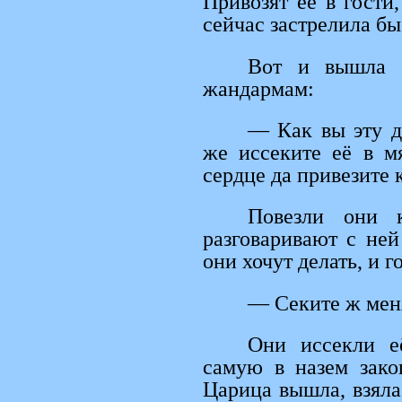
Привозят её в гости
сейчас застрелила бы
Вот и вышла 
жандармам:
— Как вы эту де
же иссеките её в м
сердце да привезите 
Повезли они 
разговаривают с ней
они хочут делать, и г
— Секите ж мен
Они иссекли е
самую в назем зако
Царица вышла, взяла 