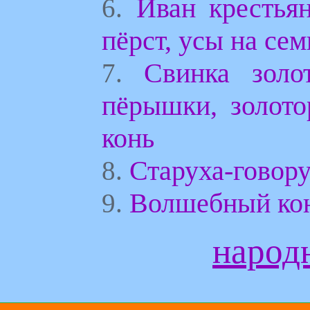
Иван крестья
6.
пёрст, усы на сем
Свинка золо
7.
пёрышки, золото
конь
Старуха-говор
8.
Волшебный ко
9.
народ