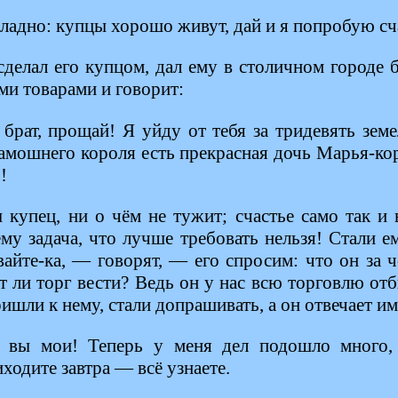
ладно: купцы хорошо живут, дай и я попробую сч
сделал его купцом, дал ему в столичном городе 
и товарами и говорит:
брат, прощай! Я уйду от тебя за тридевять земе
тамошнего короля есть прекрасная дочь Марья-кор
!
купец, ни о чём не тужит; счастье само так и 
ему задача, что лучше требовать нельзя! Стали 
вайте-ка, — говорят, — его спросим: что он за ч
т ли торг вести? Ведь он у нас всю торговлю о
ишли к нему, стали допрашивать, а он отвечает им
вы мои! Теперь у меня дел подошло много, 
ходите завтра — всё узнаете.