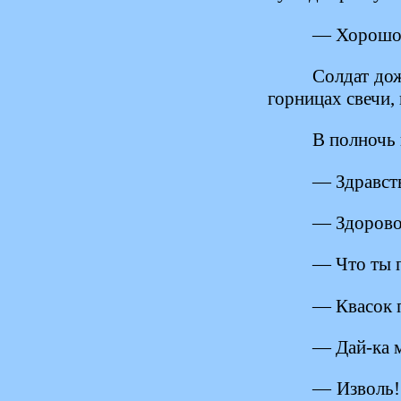
— Хорошо, 
Солдат дож
горницах свечи, 
В полночь 
— Здравств
— Здорово
— Что ты 
— Квасок 
— Дай-ка 
— Изволь!