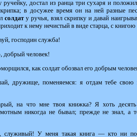
 ручейку, достал из ранца три сухаря и положил
скрипка; в досужее время он на ней разные пес
ел
солдат
у ручья, взял скрипку и давай наигрыва
риходит к нему нечистый в виде старца, с книгою 
уй, господин служба!
, добрый человек!
морщился, как солдат обозвал его добрым челове
й, дружище, поменяемся: я отдам тебе свою 
рый, на что мне твоя книжка? Я хоть десять
амотным никогда не бывал; прежде не знал, а т
 служивый! У меня такая книга — кто ни пос