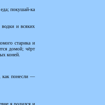
 еда; покушай-ка
 водки и всяких
комого старика и
ится домой; чёрт
ых коней.
, как понесли —
евне я родился и