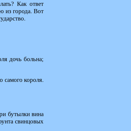
лать? Как ответ
ю из города. Вот
сударство.
оля дочь больна;
 самого короля.
три бутылки вина
 фунта свинцовых