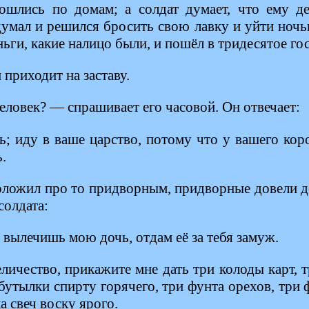
ошлись по домам; а солдат думает, что ему де
думал и решился бросить свою лавку и уйти ночь
ньги, какие налицо были, и пошёл в тридесятое го
 приходит на заставу.
еловек? — спрашивает его часовой. Он отвечает:
; иду в ваше царство, потому что у вашего кор
.
оложил про то придворным, придворные довели до
солдата:
вылечишь мою дочь, отдам её за тебя замуж.
ичество, прикажите мне дать три колоды карт, 
 бутылки спирту горячего, три фунта орехов, три
а свеч воску ярого.