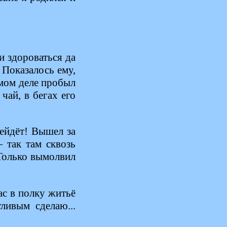
и здороваться да
. Показалось ему,
амом деле пробыл
чай, в бегах его
нейдёт! Вышел за
 так там сквозь
 Только вымолвил
с в полку житьё
ливым сделаю...