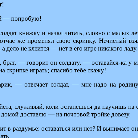
т!
й — попробую!
солдат книжку и начал читать, словно с малых ле
тотчас же променял свою скрипку. Нечистый взял
а дело не клеится — нет в его игре никакого ладу.
брат, — говорит он солдату, — оставайся-ка у м
на скрипке играть; спасибо тебе скажу!
арик, — отвечает солдат, — мне надо на родину,
та, служивый, коли останешься да научишь на с
ь домой доставлю — на почтовой тройке довезу.
ит в раздумье: оставаться или нет? И вынимает он
ать.