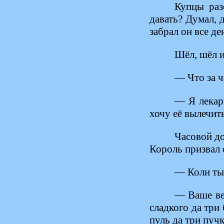
Купцы раз
давать? Думал, 
забрал он все де
Шёл, шёл и
— Что за ч
— Я лекарь
хочу её вылечить
Часовой д
Король призвал 
— Коли ты 
— Ваше вел
сладкого да три
пуль да три пучк