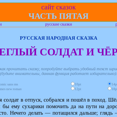
сайт сказок
ЧАСТЬ ПЯТАЯ
и
русские сказки
РУССКАЯ НАРОДНАЯ СКАЗКА
ЕГЛЫЙ СОЛДАТ И ЧЁ
 как прочитать сказку, попробуйте выбрать удобный текст шри
(будьте внимательны, данная функция работает избирательно)
omic sans ms
10pt
14p
imes new roman
12pt
18p
 солдат в отпуск, собрался и пошёл в поход. Шёл
м бы ему сухарики помочить да на пути на дорог
сто. Нечего делать — потащился дальше; глядь 