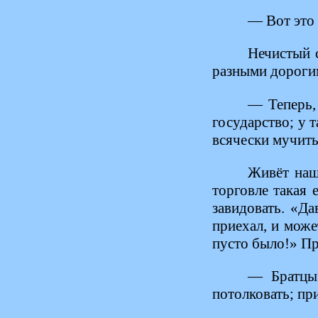
— Вот это 
Нечистый 
разными дорогим
— Теперь, 
государство; у 
всячески мучить
Живёт наш 
торговле такая 
завидовать. «Да
приехал, и може
пусто было!» Пр
— Братцы 
потолковать; при