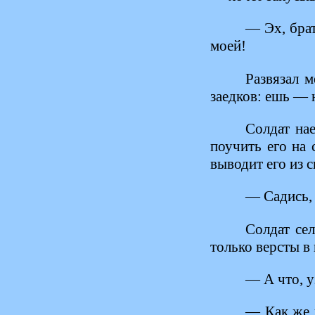
— Эх, брат
моей!
Развязал 
заедков: ешь — 
Солдат нае
поучить его на 
выводит его из 
— Садись,
Солдат се
только версты в
— А что, 
— Как же н