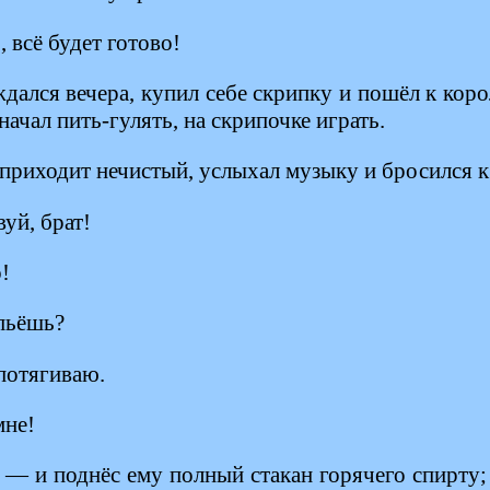
всё будет готово!
дался вечера, купил себе скрипку и пошёл к корол
начал пить-гулять, на скрипочке играть.
приходит нечистый, услыхал музыку и бросился к
уй, брат!
!
пьёшь?
потягиваю.
мне!
 — и поднёс ему полный стакан горячего спирту;