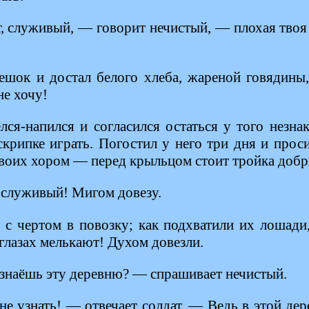
, служивый, — говорит нечистый, — плохая твоя
мешок и достал белого хлеба, жареной говядины,
не хочу!
лся-напился и согласился остаться у того незна
скрипке играть. Погостил у него три дня и прос
своих хором — перед крыльцом стоит тройка добр
 служивый! Мигом довезу.
л с чертом в повозку; как подхватили их лошади
 глазах мелькают! Духом довезли.
узнаёшь эту деревню? — спрашивает нечистый.
е узнать! — отвечает солдат. — Ведь в этой дер