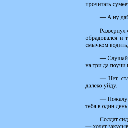
прочитать сумее
— А ну да
Развернул 
обрадовался и 
смычком водить, 
— Слушай, 
на три да поучи 
— Нет, ст
далеко уйду.
— Пожалуйс
тебя в один ден
Солдат сид
— хочет закусыв