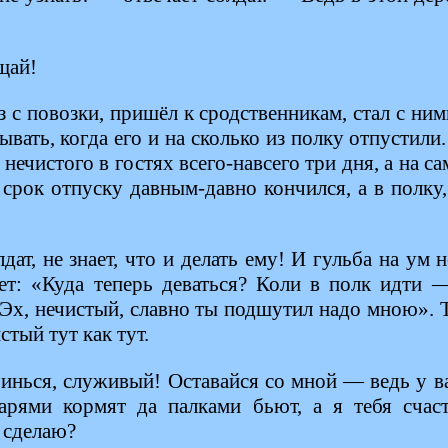
щай!
з с повозки, пришёл к сродственникам, стал с ним
ывать, когда его и на сколько из полку отпустили
 нечистого в гостях всего-навсего три дня, а на с
; срок отпуску давным-давно кончился, а в полку, 
дат, не знает, что и делать ему! И гульба на ум 
ет: «Куда теперь деваться? Коли в полк идти —
 Эх, нечистый, славно ты подшутил надо мною».
стый тут как тут.
инься, служивый! Оставайся со мной — ведь у ва
харями кормят да палками бьют, а я тебя счаст
 сделаю?