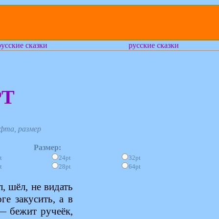
русские сказки
русские сказки
РТ
фта, размер
:
Размер:
t
24pt
32pt
t
28pt
64pt
, шёл, не видать
е закусить, а в
— бежит ручеёк,