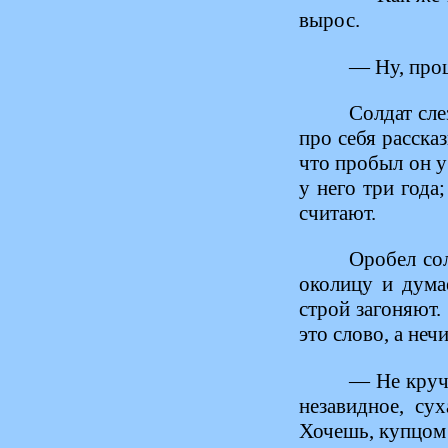
вырос.
— Ну, про
Солдат сле
про себя рассказ
что пробыл он у
у него три года
считают.
Оробел сол
околицу и дума
строй загоняют.
это слово, а нечи
— Не круч
незавидное, су
Хочешь, купцом