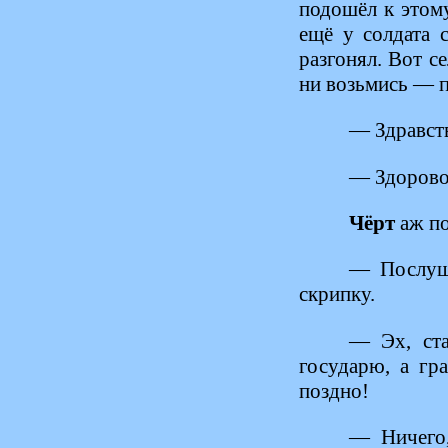
подошёл к этому
ещё у солдата 
разгонял. Вот с
ни возьмись — п
— Здравств
— Здорово
Чёрт
аж по
— Послуша
скрипку.
— Эх, ста
государю, а гр
поздно!
— Ничего,