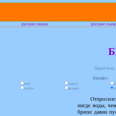
русские сказки
русские сказк
Б
Перед тем,
Шрифт:
arial
impact
c
courier
georgia
t
Отпросился
нигде воды, че
брюхе давно пу