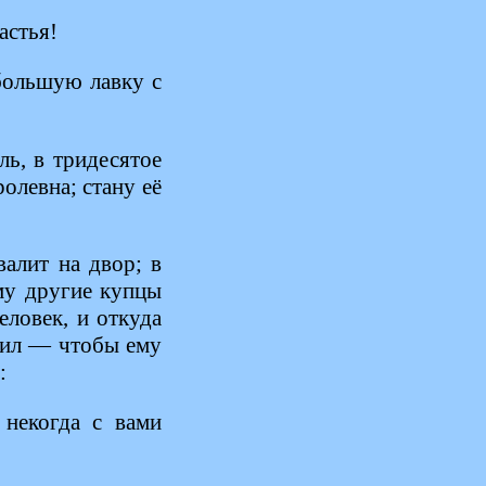
астья!
большую лавку с
ль, в тридесятое
олевна; стану её
валит на двор; в
ему другие купцы
еловек, и откуда
тбил — чтобы ему
:
некогда с вами